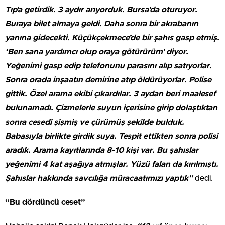
Tıp’a getirdik. 3 aydır arıyorduk. Bursa’da oturuyor.
Buraya bilet almaya geldi. Daha sonra bir akrabanın
yanına gidecekti. Küçükçekmece’de bir şahıs gasp etmiş.
‘Ben sana yardımcı olup oraya götürürüm’ diyor.
Yeğenimi gasp edip telefonunu parasını alıp satıyorlar.
Sonra orada inşaatın demirine atıp öldürüyorlar. Polise
gittik. Özel arama ekibi çıkardılar. 3 aydan beri maalesef
bulunamadı. Çizmelerle suyun içerisine girip dolaştıktan
sonra cesedi şişmiş ve çürümüş şekilde bulduk.
Babasıyla birlikte girdik suya. Tespit ettikten sonra polisi
aradık. Arama kayıtlarında 8-10 kişi var. Bu şahıslar
yeğenimi 4 kat aşağıya atmışlar. Yüzü falan da kırılmıştı.
Şahıslar hakkında savcılığa müracaatımızı yaptık”
dedi.
“Bu dördüncü ceset”