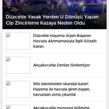
Düzce’de Yasak Yerden U Dönüşü Yapan
Cip Zincirleme Kazaya Neden Oldu
Düzce’de Haşema Giyen Bayanın
Havuza Alınmamasıyla İlgili Gözaltı
Kararı
Akçakoca’da Denize Girilemiyor
Site idaresinden skandal karar!
Haşema ile havuza giren bayan,
havuzdan zorla çıkarıldı
Akçakoca’da monopol büfesine