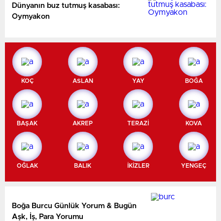
Dünyanın buz tutmuş kasabası:
Oymyakon
KOÇ
ASLAN
YAY
BOĞA
BAŞAK
AKREP
TERAZİ
KOVA
OĞLAK
BALIK
İKİZLER
YENGEÇ
Boğa Burcu Günlük Yorum & Bugün
Aşk, İş, Para Yorumu