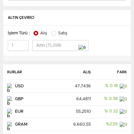
ALTIN ÇEVİRİCİ
İşlem Türü :
Alış
Satış
KURLAR
ALIŞ
FARK
% 0.18
USD
47,7436
% 0.38
GBP
64,4811
% 0.32
EUR
55,2510
%2,59
GRAM
6.660,55