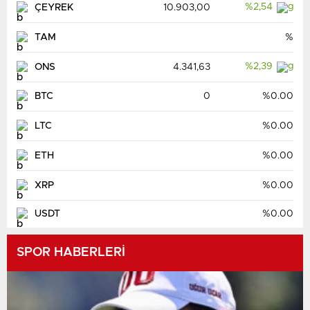
%2,54
ÇEYREK
10.903,00
TAM
%
%2,39
ONS
4.341,63
BTC
0
%0.00
LTC
%0.00
ETH
%0.00
XRP
%0.00
USDT
%0.00
SPOR HABERLERİ