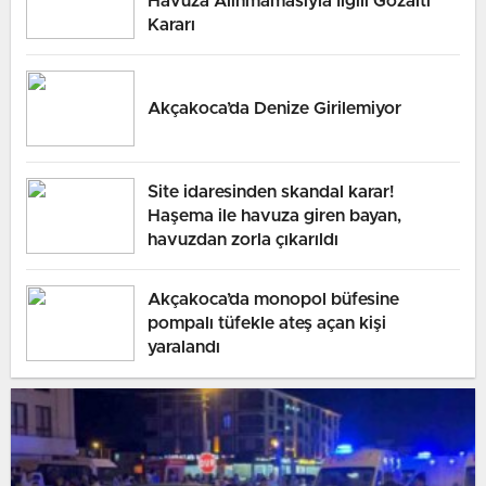
Havuza Alınmamasıyla İlgili Gözaltı
Kararı
Akçakoca’da Denize Girilemiyor
Site idaresinden skandal karar!
Haşema ile havuza giren bayan,
havuzdan zorla çıkarıldı
Akçakoca’da monopol büfesine
pompalı tüfekle ateş açan kişi
yaralandı