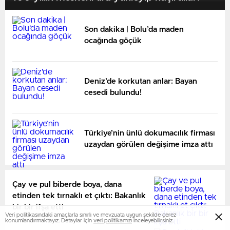
Son dakika | Bolu’da maden
ocağında göçük
Deniz’de korkutan anlar: Bayan
cesedi bulundu!
Türkiye’nin ünlü dokumacılık firması
uzaydan görülen değişime imza attı
Çay ve pul biberde boya, dana
etinden tek tırnaklı et çıktı: Bakanlık
bir bir ifşa etti
Veri politikasındaki amaçlarla sınırlı ve mevzuata uygun şekilde çerez
konumlandırmaktayız. Detaylar için
veri politikamızı
inceleyebilirsiniz.