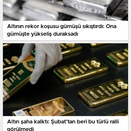
Altının rekor koşusu gümüşü sıkıştırdı: Ona
gümüşte yükseliş duraksadı
Altın şaha kalktı: Şubat’tan beri bu türlü ralli
görülmedi