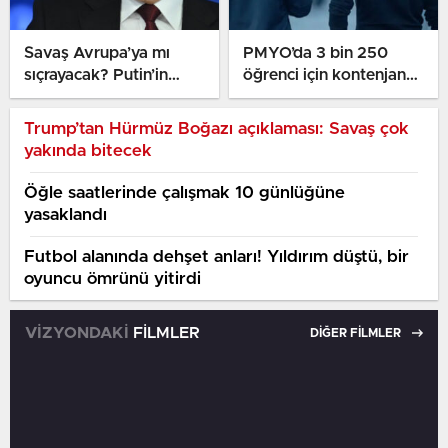
Savaş Avrupa’ya mı
PMYO’da 3 bin 250
sıçrayacak? Putin’in
öğrenci için kontenjan
NATO için planladığı
açıldı
atak gündemde
Trump’tan Hürmüz Boğazı açıklaması: Savaş çok
yakında bitecek
Öğle saatlerinde çalışmak 10 günlüğüne
yasaklandı
Futbol alanında dehşet anları! Yıldırım düştü, bir
oyuncu ömrünü yitirdi
VİZYONDAKİ
FİLMLER
DİĞER FİLMLER