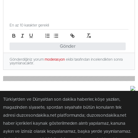
En az 10 karakter gerekli
Gönder
Gönderdiğiniz yorum
moderasyon
ekibi tarafından incelendikten sonra
yayınlanacaktır.
Türkiye'den ve Dünya’dan son dakika haberler, köşe yazıları,
magazinden siyasete, spordan seyahate bütün konuların tek
adresi duzcesondakika.net platformunda; duzcesondakika.net
haber içerikleri kaynak gösterilmeden alıntı yapılamaz, kanuna
aykırı ve izinsiz olarak kopyalanamaz, başka yerde yayınlanamaz.