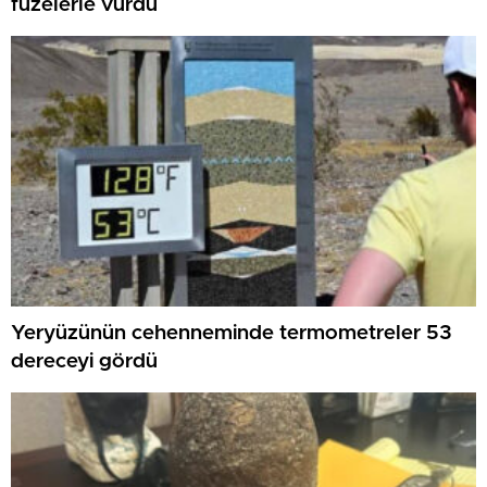
füzelerle vurdu
Yeryüzünün cehenneminde termometreler 53
dereceyi gördü