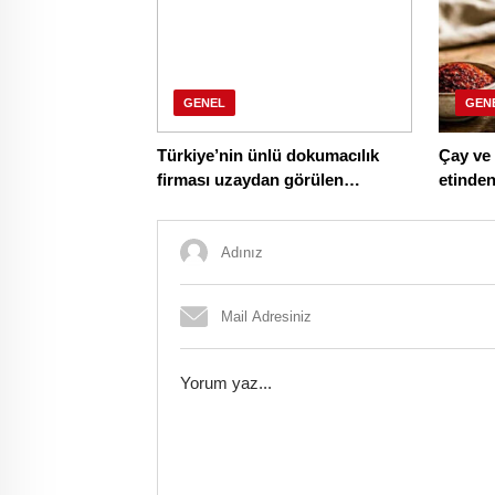
GENEL
GEN
Türkiye’nin ünlü dokumacılık
Çay ve 
firması uzaydan görülen
etinden 
değişime imza attı
Bakanlık