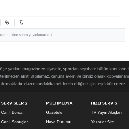
ncelendikten sonra yayınlanacaktır.
köşe yazıları, magazinden siyasete, spordan seyahate bütün konuların
erilmeden alıntı yapılamaz, kanuna aykırı ve izinsiz olarak kopyalana
tutulmaktadır. duzcesondakika.net tercih ettiğiniz için teşekkür ederiz.
SERVİSLER 2
MULTİMEDYA
HIZLI SERVİS
Canlı Borsa
Gazeteler
TV Yayın Akışları
Canlı Sonuçlar
Hava Durumu
Yazarlar Site