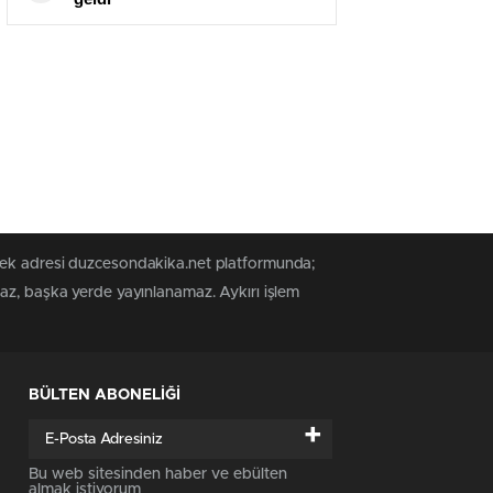
 tek adresi duzcesondakika.net platformunda;
maz, başka yerde yayınlanamaz. Aykırı işlem
BÜLTEN ABONELİĞİ
+
Bu web sitesinden haber ve ebülten
almak istiyorum