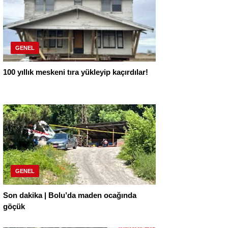
GENEL
100 yıllık meskeni tıra yükleyip kaçırdılar!
GENEL
Son dakika | Bolu’da maden ocağında
göçük