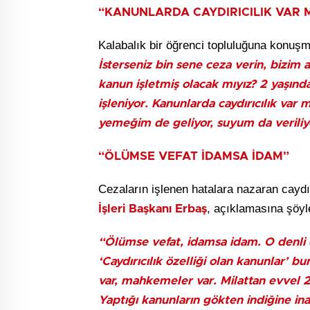
“KANUNLARDA CAYDIRICILIK VAR M
Kalabalık bir öğrenci topluluğuna konu
İsterseniz bin sene ceza verin, bizim ac
kanun işletmiş olacak mıyız? 2 yaşınd
işleniyor. Kanunlarda caydırıcılık var m
yemeğim de geliyor, suyum da veriliyo
“ÖLÜMSE VEFAT İDAMSA İDAM”
Cezaların işlenen hatalara nazaran caydır
, açıklamasına şöyl
İşleri Başkanı Erbaş
“Ölümse vefat, idamsa idam. O denli d
‘Caydırıcılık özelliği olan kanunlar’
var, mahkemeler var. Milattan evvel 2 
Yaptığı kanunların gökten indiğine inan