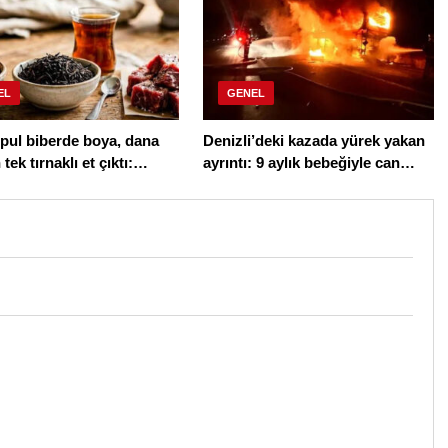
EL
GENEL
pul biberde boya, dana
Denizli’deki kazada yürek yakan
tek tırnaklı et çıktı:
ayrıntı: 9 aylık bebeğiyle can
 bir bir ifşa etti
veren baba eşi ve oğlunu
kurtarmış