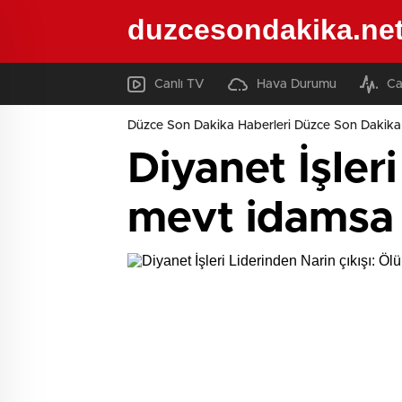
duzcesondakika.ne
Canlı TV
Hava Durumu
Ca
Düzce Son Dakika Haberleri Düzce Son Dakika
Diyanet İşler
mevt idamsa