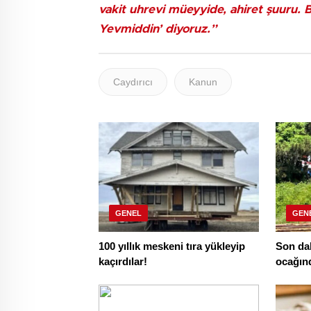
vakit uhrevi müeyyide, ahiret şuuru. 
Yevmiddin’ diyoruz.”
Caydırıcı
Kanun
GENEL
GEN
100 yıllık meskeni tıra yükleyip
Son da
kaçırdılar!
ocağın