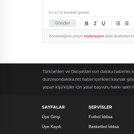
En az 10 karakter gerekli
Gönder
Gönderdiğiniz yorum
moderasyon
ekibi tarafından i
Türkiye'den ve Dünya’dan son dakika haberler, 
duzcesondakika.net haber içerikleri kaynak göst
yapan kişi/kişiler için yasal başvuru hakkı saklı 
SAYFALAR
SERVİSLER
Üye Girişi
Futbol İddaa
Üye Kaydı
Basketbol İddaa