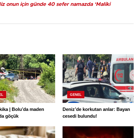
Biz onun için günde 40 sefer namazda ‘Maliki
EL
GENEL
kika | Bolu’da maden
Deniz’de korkutan anlar: Bayan
da göçük
cesedi bulundu!