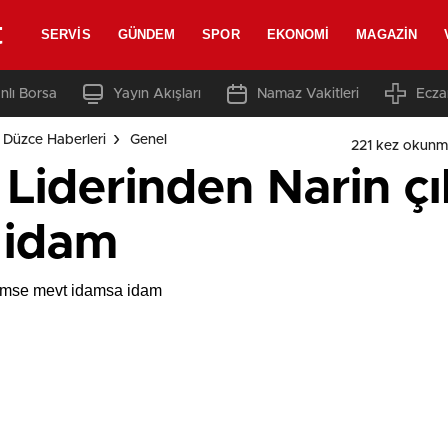
t
SERVIS
GÜNDEM
SPOR
EKONOMI
MAGAZIN
nlı Borsa
Yayın Akışları
Namaz Vakitleri
Ecza
 Düzce Haberleri
Genel
221 kez okunm
i Liderinden Narin ç
 idam