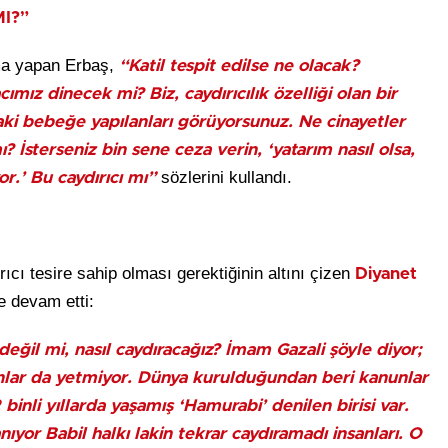
I?”
şma yapan Erbaş,
“Katil tespit edilse ne olacak?
ımız dinecek mi? Biz, caydırıcılık özelliği olan bir
aki bebeğe yapılanları görüyorsunuz. Ne cinayetler
ı? İsterseniz bin sene ceza verin, ‘yatarım nasıl olsa,
sözlerini kullandı.
r.’ Bu caydırıcı mı”
ıcı tesire sahip olması gerektiğinin altını çizen
Diyanet
e devam etti:
eğil mi, nasıl caydıracağız? İmam Gazali şöyle diyor;
 bunlar da yetmiyor. Dünya kurulduğundan beri kanunlar
binli yıllarda yaşamış ‘Hamurabi’ denilen birisi var.
ıyor Babil halkı lakin tekrar caydıramadı insanları. O