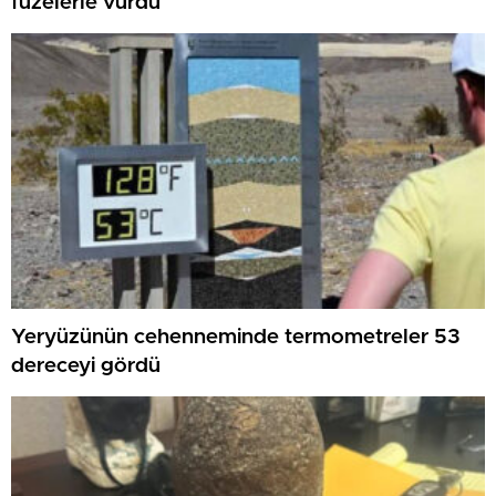
füzelerle vurdu
Yeryüzünün cehenneminde termometreler 53
dereceyi gördü