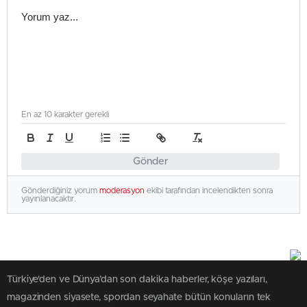
En az 10 karakter gerekli
Gönder
Gönderdiğiniz yorum
moderasyon
ekibi tarafından incelendikten sonra
yayınlanacaktır.
Türkiye'den ve Dünya’dan son dakika haberler, köşe yazıları,
magazinden siyasete, spordan seyahate bütün konuların tek