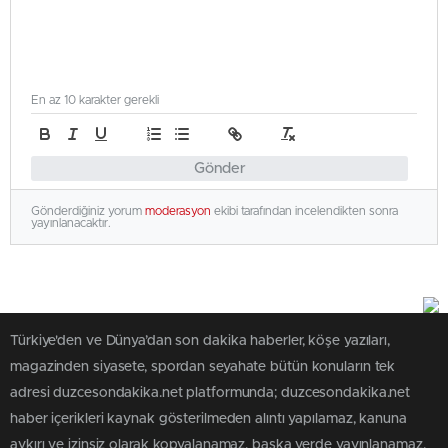
En az 10 karakter gerekli
Gönder
Gönderdiğiniz yorum
moderasyon
ekibi tarafından incelendikten sonra
yayınlanacaktır.
Türkiye'den ve Dünya’dan son dakika haberler, köşe yazıları,
magazinden siyasete, spordan seyahate bütün konuların tek
adresi duzcesondakika.net platformunda; duzcesondakika.net
haber içerikleri kaynak gösterilmeden alıntı yapılamaz, kanuna
aykırı ve izinsiz olarak kopyalanamaz, başka yerde yayınlanamaz.