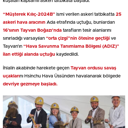
kuşatan kapsamlı askeri tatbikata başladı.
“Müşterek Kılıç-2024B”
ismi verilen askeri tatbikatta
25
askeri hava aracının
Ada etrafında uçtuğu, bunlardan
16’sının Tayvan Boğazı’nda
tarafların tesir alanlarını
sınırladığı varsayılan
“orta çizgi”nin ötesine geçtiği
ve
Tayvan’ın
“Hava Savunma Tanımlama Bölgesi (ADIZ)”
ilan ettiği alanda uçtuğu
kaydedildi.
İhlalin akabinde harekete geçen
Tayvan ordusu savaş
uçakları
nı Hsinchu Hava Üssünden havalanarak bölgede
devriye gezmeye başladı.