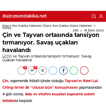
duzcesondakika.net
Düzce Son Dakika Haberleri Düzce Son Dakika Düzce Haberleri
Dünya
256
16 Ekim 2024
Çin ve Tayvan ortasında tansiyon
tırmanıyor. Savaş uçakları
havalandı
0
0
Çin,
egemenlik ihtilafı içinde olduğu
Tayvan’ın lideri Lai
Ching-te’nin ilk “Ulusal Gün” konuşmasını
yapmasından
4 gün sonra,
Ada ve etrafını kuşatan kapsamlı askeri
tatbikat
a başladı.