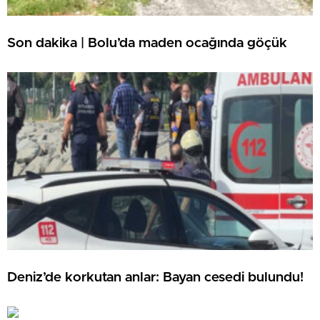
Son dakika | Bolu’da maden ocağında göçük
Deniz’de korkutan anlar: Bayan cesedi bulundu!