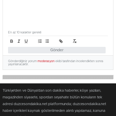
En az 10 karakter gerekli
Gönder
Gönderdiğiniz yorum
moderasyon
ekibi tarafından incelendikten sonra
yayınlanacaktır.
Türkiye'den ve Dünya’dan son dakika haberler, köşe yazıları,
magazinden siyasete, spordan seyahate bütün konuların tek
adresi duzcesondakika.net platformunda; duzcesondakika.net
haber içerikleri kaynak gösterilmeden alıntı yapılamaz, kanuna