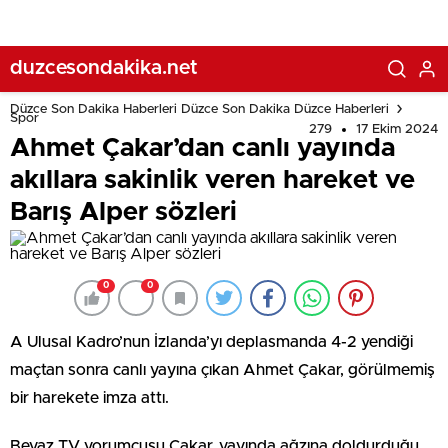
duzcesondakika.net
Düzce Son Dakika Haberleri Düzce Son Dakika Düzce Haberleri
Spor
279
17 Ekim 2024
Ahmet Çakar’dan canlı yayında
akıllara sakinlik veren hareket ve
Barış Alper sözleri
0
0
A Ulusal Kadro’nun İzlanda’yı deplasmanda 4-2 yendiği
maçtan sonra canlı yayına çıkan Ahmet Çakar, görülmemiş
bir harekete imza attı.
Beyaz TV yorumcusu Çakar, yayında ağzına doldurduğu