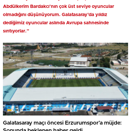
Abdülkerim Bardakcı’nın çok üst seviye oyuncular
olmadığını düşünüyorum. Galatasaray’da yıldız
dediğimiz oyuncular aslında Avrupa sahnesinde
sırıtıyorlar.”
Galatasaray maçı öncesi Erzurumspor’a müjde:
Sonunda beklenen haber geldi