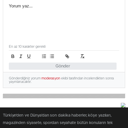
En az 10 karakter gerekli
Gönder
Gönderdiğiniz yorum
moderasyon
ekibi tarafından incelendikten sonra
yayınlanacaktır.
Türkiye'den ve Dünya’dan son dakika haberler, köşe yazıları,
magazinden siyasete, spordan seyahate bütün konuların tek