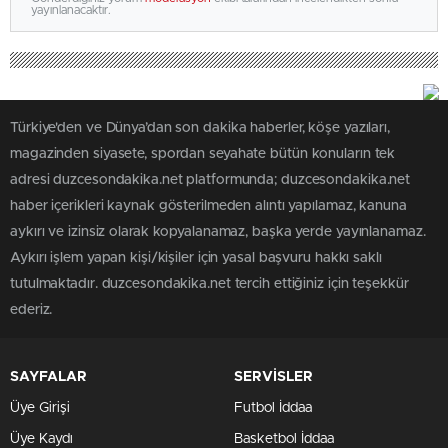
yayınlanacaktır.
Türkiye'den ve Dünya’dan son dakika haberler, köşe yazıları,
magazinden siyasete, spordan seyahate bütün konuların tek
adresi duzcesondakika.net platformunda; duzcesondakika.net
haber içerikleri kaynak gösterilmeden alıntı yapılamaz, kanuna
aykırı ve izinsiz olarak kopyalanamaz, başka yerde yayınlanamaz.
Aykırı işlem yapan kişi/kişiler için yasal başvuru hakkı saklı
tutulmaktadır. duzcesondakika.net tercih ettiğiniz için teşekkür
ederiz.
SAYFALAR
SERVİSLER
Üye Girişi
Futbol İddaa
Üye Kaydı
Basketbol İddaa