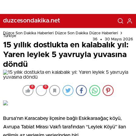
duzcesondakika.net
Düzce Son Dakika Haberleri Düzce Son Dakika Düzce Haberleri
Türkiye
36
30 Mayıs 2026
15 yıllık dostlukta en kalabalık yıl:
Yaren leylek 5 yavruyla yuvasına
döndü
0
0
Bursa’nın Karacabey ilçesine bağlı Eskikaraağaç köyü,
Avrupa Tabiat Mirası Vakfı tarafından “Leylek Köyü” ilan
edilmiş az yerleşim yerlerinden biri.