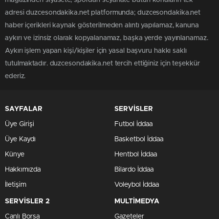
magazinden siyasete, spordan seyahate bütün konuların tek
adresi duzcesondakika.net platformunda; duzcesondakika.net
haber içerikleri kaynak gösterilmeden alıntı yapılamaz, kanuna
aykırı ve izinsiz olarak kopyalanamaz, başka yerde yayınlanamaz.
Aykırı işlem yapan kişi/kişiler için yasal başvuru hakkı saklı
tutulmaktadır. duzcesondakika.net tercih ettiğiniz için teşekkür
ederiz.
SAYFALAR
SERVİSLER
Üye Girişi
Futbol İddaa
Üye Kaydı
Basketbol İddaa
Künye
Hentbol İddaa
Hakkımızda
Bilardo İddaa
İletişim
Voleybol İddaa
SERVİSLER 2
MULTİMEDYA
Canlı Borsa
Gazeteler