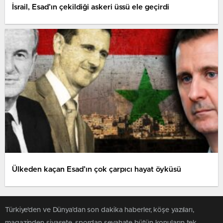
İsrail, Esad’ın çekildiği askeri üssü ele geçirdi
Ülkeden kaçan Esad’ın çok çarpıcı hayat öyküsü
Türkiye'den ve Dünya’dan son dakika haberler, köşe yazıları,