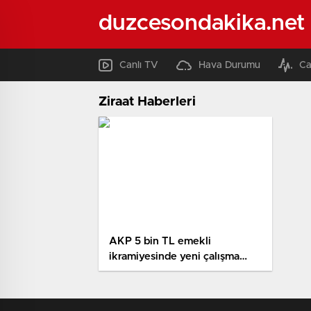
duzcesondakika.net
Canlı TV
Hava Durumu
Ca
Ziraat Haberleri
AKP 5 bin TL emekli
ikramiyesinde yeni çalışma
başlattı: Müsterih olun size de
yatacak