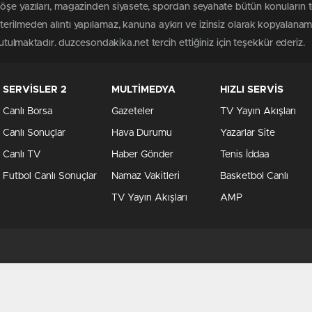
köşe yazıları, magazinden siyasete, spordan seyahate bütün konuların
erilmeden alıntı yapılamaz, kanuna aykırı ve izinsiz olarak kopyalana
tutulmaktadır. duzcesondakika.net tercih ettiğiniz için teşekkür ederiz.
SERVİSLER 2
MULTİMEDYA
HIZLI SERVİS
Canlı Borsa
Gazeteler
TV Yayın Akışları
Canlı Sonuçlar
Hava Durumu
Yazarlar Site
Canlı TV
Haber Gönder
Tenis İddaa
Futbol Canlı Sonuçlar
Namaz Vakitleri
Basketbol Canlı
TV Yayın Akışları
AMP