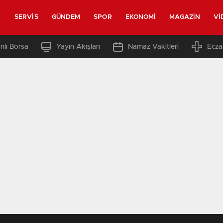
SERVIS
GÜNDEM
SPOR
EKONOMI
MAGAZIN
VI
nlı Borsa
Yayın Akışları
Namaz Vakitleri
Ecza