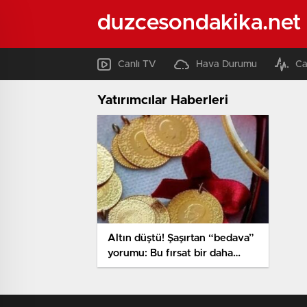
duzcesondakika.net
Canlı TV
Hava Durumu
Ca
Yatırımcılar Haberleri
Altın düştü! Şaşırtan “bedava”
yorumu: Bu fırsat bir daha
gelmez!