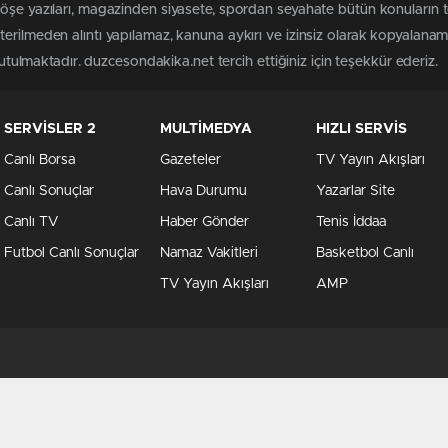
köşe yazıları, magazinden siyasete, spordan seyahate bütün konuların
erilmeden alıntı yapılamaz, kanuna aykırı ve izinsiz olarak kopyalana
tutulmaktadır. duzcesondakika.net tercih ettiğiniz için teşekkür ederiz.
SERVİSLER 2
MULTİMEDYA
HIZLI SERVİS
Canlı Borsa
Gazeteler
TV Yayın Akışları
Canlı Sonuçlar
Hava Durumu
Yazarlar Site
Canlı TV
Haber Gönder
Tenis İddaa
Futbol Canlı Sonuçlar
Namaz Vakitleri
Basketbol Canlı
TV Yayın Akışları
AMP