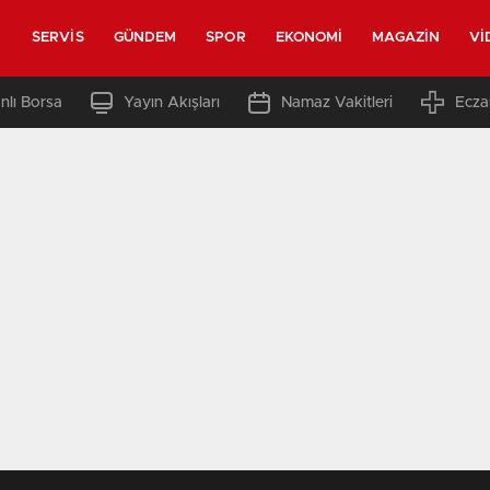
SERVIS
GÜNDEM
SPOR
EKONOMI
MAGAZIN
VI
nlı Borsa
Yayın Akışları
Namaz Vakitleri
Ecza