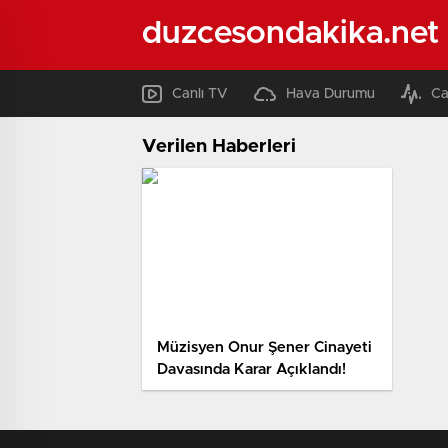
duzcesondakika.net
Canlı TV
Hava Durumu
Ca
Verilen Haberleri
Müzisyen Onur Şener Cinayeti
Davasında Karar Açıklandı!