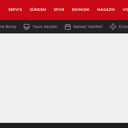
SERVIS
GÜNDEM
SPOR
EKONOMI
MAGAZIN
VI
nlı Borsa
Yayın Akışları
Namaz Vakitleri
Ecza