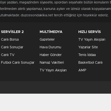
köşe yazıları, magazinden siyasete, spordan seyahate bütün konuların
erilmeden alıntı yapılamaz, kanuna aykırı ve izinsiz olarak kopyalana
tutulmaktadır. duzcesondakika.net tercih ettiğiniz için teşekkür ederiz.
SERVİSLER 2
MULTİMEDYA
HIZLI SERVİS
Canlı Borsa
Gazeteler
TV Yayın Akışları
Canlı Sonuçlar
Hava Durumu
Yazarlar Site
Canlı TV
Haber Gönder
Tenis İddaa
Futbol Canlı Sonuçlar
Namaz Vakitleri
Basketbol Canlı
TV Yayın Akışları
AMP