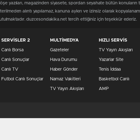
köşe yazıları, magazinden siyasete, spordan seyahate bütün konuların
erilmeden alıntı yapılamaz, kanuna aykırı ve izinsiz olarak kopyalana
tutulmaktadır. duzcesondakika.net tercih ettiğiniz için teşekkür ederiz.
SERVİSLER 2
MULTİMEDYA
HIZLI SERVİS
Canlı Borsa
Gazeteler
TV Yayın Akışları
Canlı Sonuçlar
Hava Durumu
Yazarlar Site
Canlı TV
Haber Gönder
Tenis İddaa
Futbol Canlı Sonuçlar
Namaz Vakitleri
Basketbol Canlı
TV Yayın Akışları
AMP