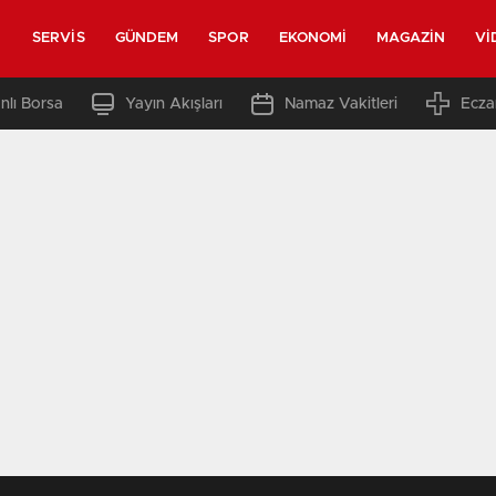
SERVIS
GÜNDEM
SPOR
EKONOMI
MAGAZIN
VI
nlı Borsa
Yayın Akışları
Namaz Vakitleri
Ecza