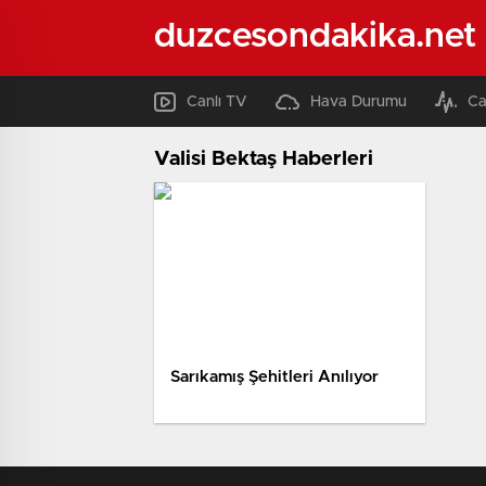
duzcesondakika.net
Canlı TV
Hava Durumu
Ca
Valisi Bektaş Haberleri
Sarıkamış Şehitleri Anılıyor