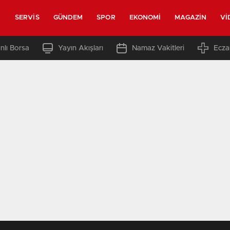
SERVIS
GÜNDEM
SPOR
EKONOMI
MAGAZIN
VI
nlı Borsa
Yayın Akışları
Namaz Vakitleri
Ecza