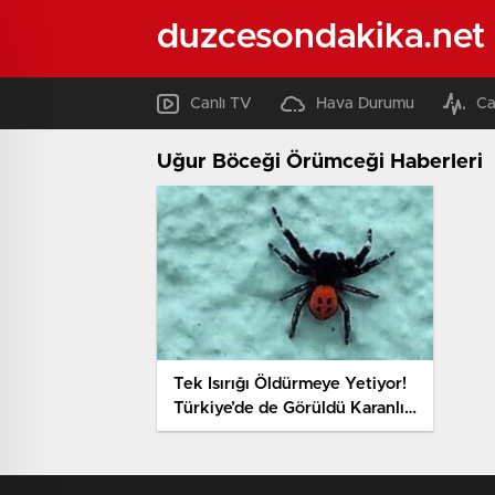
duzcesondakika.net
Canlı TV
Hava Durumu
Ca
Uğur Böceği Örümceği Haberleri
Tek Isırığı Öldürmeye Yetiyor!
Türkiye’de de Görüldü Karanlık
Alanlara Dikkat…