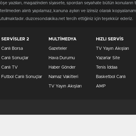
köşe yazıları, magazinden siyasete, spordan seyahate bütün konuların
erilmeden alıntı yapılamaz, kanuna aykırı ve izinsiz olarak kopyalana
tutulmaktadır. duzcesondakika.net tercih ettiğiniz için teşekkür ederiz.
SERVİSLER 2
MULTİMEDYA
HIZLI SERVİS
Canlı Borsa
Gazeteler
TV Yayın Akışları
Canlı Sonuçlar
Hava Durumu
Yazarlar Site
Canlı TV
Haber Gönder
Tenis İddaa
Futbol Canlı Sonuçlar
Namaz Vakitleri
Basketbol Canlı
TV Yayın Akışları
AMP