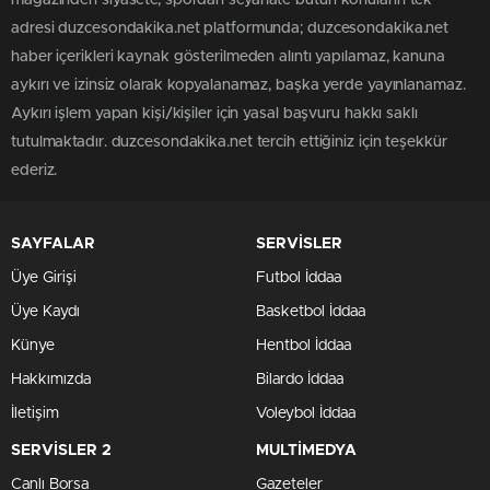
magazinden siyasete, spordan seyahate bütün konuların tek
adresi duzcesondakika.net platformunda; duzcesondakika.net
haber içerikleri kaynak gösterilmeden alıntı yapılamaz, kanuna
aykırı ve izinsiz olarak kopyalanamaz, başka yerde yayınlanamaz.
Aykırı işlem yapan kişi/kişiler için yasal başvuru hakkı saklı
tutulmaktadır. duzcesondakika.net tercih ettiğiniz için teşekkür
ederiz.
SAYFALAR
SERVİSLER
Üye Girişi
Futbol İddaa
Üye Kaydı
Basketbol İddaa
Künye
Hentbol İddaa
Hakkımızda
Bilardo İddaa
İletişim
Voleybol İddaa
SERVİSLER 2
MULTİMEDYA
Canlı Borsa
Gazeteler