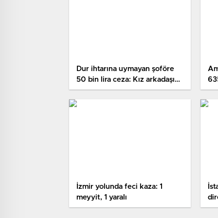
Dur ihtarına uymayan şoföre
Am
50 bin lira ceza: Kız arkadaşına
635
sarılıp ağladı
İzmir yolunda feci kaza: 1
İst
meyyit, 1 yaralı
dir