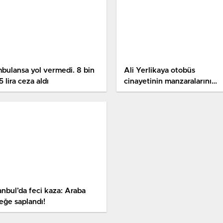
bulansa yol vermedi. 8 bin
Ali Yerlikaya otobüs
 lira ceza aldı
cinayetinin manzaralarını
paylaştı. Seyahate gidenleri
vefata bu türlü götürdü
anbul’da feci kaza: Araba
eğe saplandı!