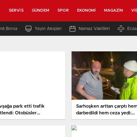
SERVIS
GÜNDEM
SPOR
EKONOMI
MAGAZIN
VI
nlı Borsa
Yayın Akışları
Namaz Vakitleri
Ecza
şağa park etti trafik
Sarhoşken arttan çarptı he
itlendi: Otobüsler
darbedildi hem ceza yedi:
rleyemedi!
Ehliyetine de el konuldu