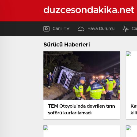
duzcesondakika.net
Canlı TV
Hava Durumu
Ca
Sürücü Haberleri
TEM Otoyolu’nda devrilen tırın
Kav
şoförü kurtarılamadı
kil
ile