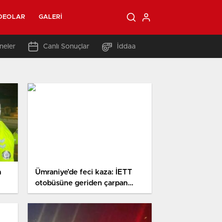
DEOLAR
GALERI
neler
Canlı Sonuçlar
İddaa
m
Ümraniye’de feci kaza: İETT
otobüsüne geriden çarpan
araba hurdaya döndü