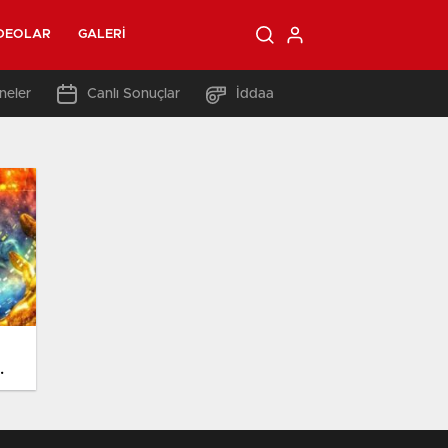
DEOLAR
GALERI
neler
Canlı Sonuçlar
İddaa