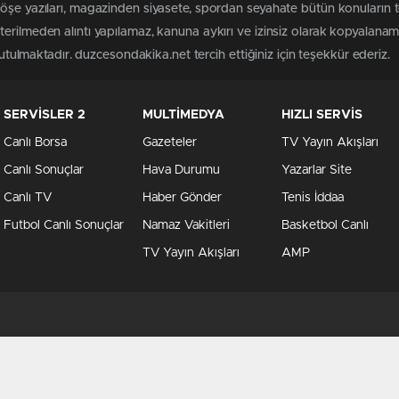
köşe yazıları, magazinden siyasete, spordan seyahate bütün konuların
erilmeden alıntı yapılamaz, kanuna aykırı ve izinsiz olarak kopyalana
tutulmaktadır. duzcesondakika.net tercih ettiğiniz için teşekkür ederiz.
SERVİSLER 2
MULTİMEDYA
HIZLI SERVİS
Canlı Borsa
Gazeteler
TV Yayın Akışları
Canlı Sonuçlar
Hava Durumu
Yazarlar Site
Canlı TV
Haber Gönder
Tenis İddaa
Futbol Canlı Sonuçlar
Namaz Vakitleri
Basketbol Canlı
TV Yayın Akışları
AMP