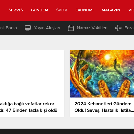
SERVIS
GÜNDEM
SPOR
EKONOMI
MAGAZIN
VI
nlı Borsa
Yayın Akışları
Namaz Vakitleri
Ecza
aklığa bağlı vefatlar rekor
2024 Kehanetleri Gündem
dı: 47 Binden fazla kişi öldü
Oldu! Savaş, Hastalık, İstila,
Tüm Dünya Risk Altında!