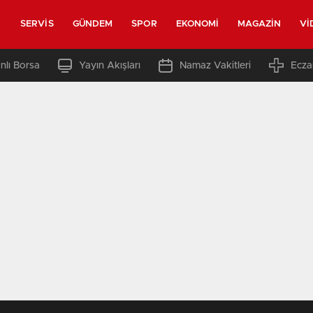
SERVIS
GÜNDEM
SPOR
EKONOMI
MAGAZIN
VI
nlı Borsa
Yayın Akışları
Namaz Vakitleri
Ecza