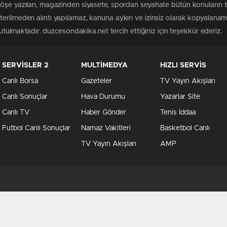
köşe yazıları, magazinden siyasete, spordan seyahate bütün konuların
erilmeden alıntı yapılamaz, kanuna aykırı ve izinsiz olarak kopyalana
tutulmaktadır. duzcesondakika.net tercih ettiğiniz için teşekkür ederiz.
SERVİSLER 2
MULTİMEDYA
HIZLI SERVİS
Canlı Borsa
Gazeteler
TV Yayın Akışları
Canlı Sonuçlar
Hava Durumu
Yazarlar Site
Canlı TV
Haber Gönder
Tenis İddaa
Futbol Canlı Sonuçlar
Namaz Vakitleri
Basketbol Canlı
TV Yayın Akışları
AMP