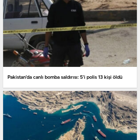
Pakistan’da canlı bomba saldırısı: 5’i polis 13 kişi öldü