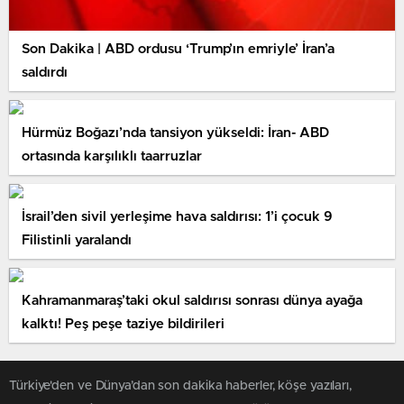
Son Dakika | ABD ordusu ‘Trump’ın emriyle’ İran’a
saldırdı
Hürmüz Boğazı’nda tansiyon yükseldi: İran- ABD
ortasında karşılıklı taarruzlar
İsrail’den sivil yerleşime hava saldırısı: 1’i çocuk 9
Filistinli yaralandı
Kahramanmaraş’taki okul saldırısı sonrası dünya ayağa
kalktı! Peş peşe taziye bildirileri
Türkiye'den ve Dünya’dan son dakika haberler, köşe yazıları,