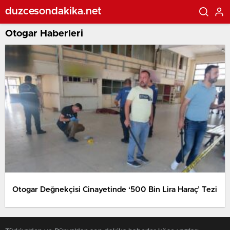
duzcesondakika.net
Otogar Haberleri
Otogar Değnekçisi Cinayetinde ‘500 Bin Lira Haraç’ Tezi