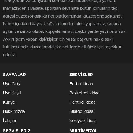
Türkiye'den ve Dünya’dan son dakika haberler, köşe yazıları,
magazinden siyasete, spordan seyahate bütün konuların tek
adresi duzcesondakika.net platformunda; duzcesondakika.net
haber içerikleri kaynak gösterilmeden alıntı yapılamaz, kanuna
aykırı ve izinsiz olarak kopyalanamaz, başka yerde yayınlanamaz.
Aykırı işlem yapan kişi/kişiler için yasal başvuru hakkı saklı
tutulmaktadır. duzcesondakika.net tercih ettiğiniz için teşekkür
ederiz.
SAYFALAR
SERVİSLER
Üye Girişi
Futbol İddaa
Üye Kaydı
Basketbol İddaa
Künye
Hentbol İddaa
Hakkımızda
Bilardo İddaa
İletişim
Voleybol İddaa
SERVİSLER 2
MULTİMEDYA