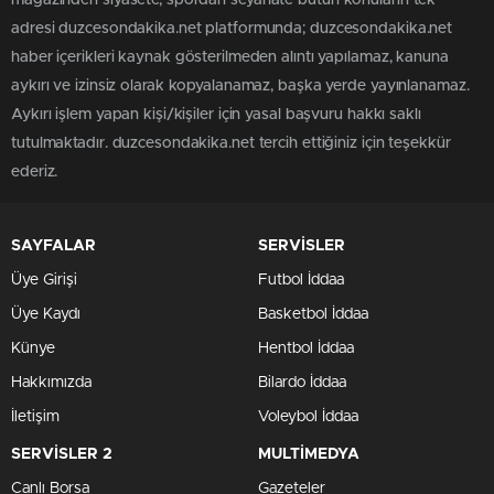
magazinden siyasete, spordan seyahate bütün konuların tek
adresi duzcesondakika.net platformunda; duzcesondakika.net
haber içerikleri kaynak gösterilmeden alıntı yapılamaz, kanuna
aykırı ve izinsiz olarak kopyalanamaz, başka yerde yayınlanamaz.
Aykırı işlem yapan kişi/kişiler için yasal başvuru hakkı saklı
tutulmaktadır. duzcesondakika.net tercih ettiğiniz için teşekkür
ederiz.
SAYFALAR
SERVİSLER
Üye Girişi
Futbol İddaa
Üye Kaydı
Basketbol İddaa
Künye
Hentbol İddaa
Hakkımızda
Bilardo İddaa
İletişim
Voleybol İddaa
SERVİSLER 2
MULTİMEDYA
Canlı Borsa
Gazeteler