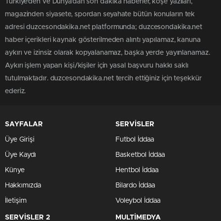
Türkiye'den ve Dünya’dan son dakika haberler, köşe yazıları,
magazinden siyasete, spordan seyahate bütün konuların tek
adresi duzcesondakika.net platformunda; duzcesondakika.net
haber içerikleri kaynak gösterilmeden alıntı yapılamaz, kanuna
aykırı ve izinsiz olarak kopyalanamaz, başka yerde yayınlanamaz.
Aykırı işlem yapan kişi/kişiler için yasal başvuru hakkı saklı
tutulmaktadır. duzcesondakika.net tercih ettiğiniz için teşekkür
ederiz.
SAYFALAR
SERVİSLER
Üye Girişi
Futbol İddaa
Üye Kaydı
Basketbol İddaa
Künye
Hentbol İddaa
Hakkımızda
Bilardo İddaa
İletişim
Voleybol İddaa
SERVİSLER 2
MULTİMEDYA