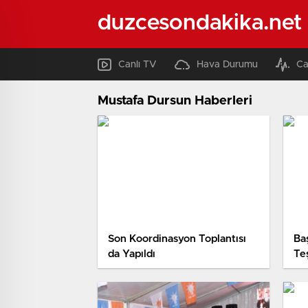
duzcesondakika.net
Canlı TV
Hava Durumu
Ca
Mustafa Dursun Haberleri
Son Koordinasyon Toplantısı
Ba
da Yapıldı
Te