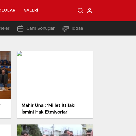
DEOLAR
GALERI
neler
Canlı Sonuçlar
İddaa
r
Mahir Ünal: ‘Millet İttifakı
İsmini Hak Etmiyorlar’