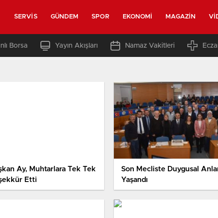
SERVIS
GÜNDEM
SPOR
EKONOMI
MAGAZIN
VI
nlı Borsa
Yayın Akışları
Namaz Vakitleri
Ecza
şkan Ay, Muhtarlara Tek Tek
Son Mecliste Duygusal Anla
şekkür Etti
Yaşandı