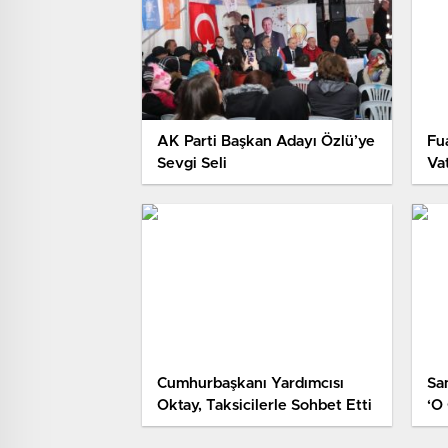
AK Parti Başkan Adayı Özlü’ye
Fu
Sevgi Seli
Va
Cumhurbaşkanı Yardımcısı
Sa
Oktay, Taksicilerle Sohbet Etti
‘O 
İç