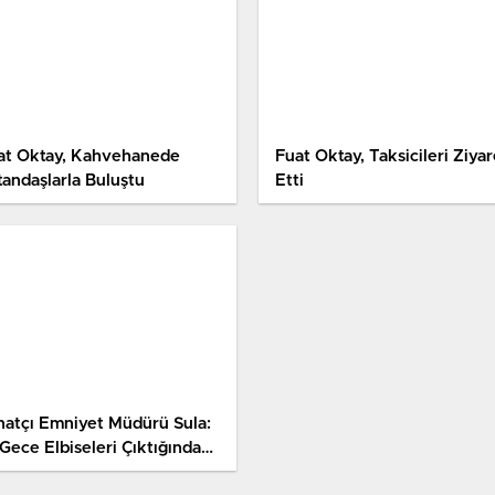
at Oktay, Kahvehanede
Fuat Oktay, Taksicileri Ziyar
tandaşlarla Buluştu
Etti
natçı Emniyet Müdürü Sula:
Gece Elbiseleri Çıktığında
inde Hainler, Kahpeler