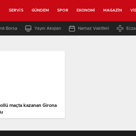
SERVIS
GÜNDEM
SPOR
EKONOMI
MAGAZIN
VI
nlı Borsa
Yayın Akışları
Namaz Vakitleri
Ecza
gollü maçta kazanan Girona
du