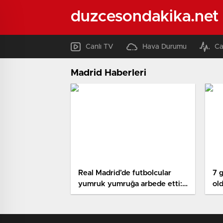
duzcesondakika.net
Canlı TV
Hava Durumu
Ca
Madrid Haberleri
Real Madrid’de futbolcular
7 
yumruk yumruğa arbede etti: 1
ol
futbolcu hastanelik oldu