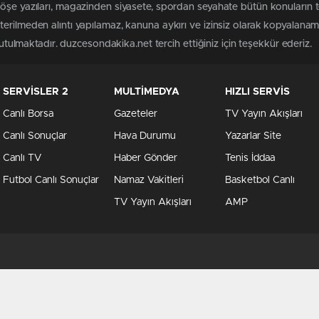
köşe yazıları, magazinden siyasete, spordan seyahate bütün konuların
erilmeden alıntı yapılamaz, kanuna aykırı ve izinsiz olarak kopyalana
tutulmaktadır. duzcesondakika.net tercih ettiğiniz için teşekkür ederiz.
SERVİSLER 2
MULTİMEDYA
HIZLI SERVİS
Canlı Borsa
Gazeteler
TV Yayın Akışları
Canlı Sonuçlar
Hava Durumu
Yazarlar Site
Canlı TV
Haber Gönder
Tenis İddaa
Futbol Canlı Sonuçlar
Namaz Vakitleri
Basketbol Canlı
TV Yayın Akışları
AMP