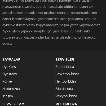
Türkiye'den ve Dünya’dan son dakika haberler, köşe yazıları,
magazinden siyasete, spordan seyahate bütün konuların tek
adresi duzcesondakika.net platformunda; duzcesondakika.net
haber içerikleri kaynak gösterilmeden alıntı yapılamaz, kanuna
aykırı ve izinsiz olarak kopyalanamaz, başka yerde yayınlanamaz.
Aykırı işlem yapan kişi/kişiler için yasal başvuru hakkı saklı
tutulmaktadır. duzcesondakika.net tercih ettiğiniz için teşekkür
ederiz.
SAYFALAR
SERVİSLER
Üye Girişi
Futbol İddaa
Üye Kaydı
Basketbol İddaa
Künye
Hentbol İddaa
Hakkımızda
Bilardo İddaa
İletişim
Voleybol İddaa
SERVİSLER 2
MULTİMEDYA