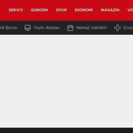
SERVIS
GÜNDEM
SPOR
EKONOMI
MAGAZIN
VI
nlı Borsa
Yayın Akışları
Namaz Vakitleri
Ecza