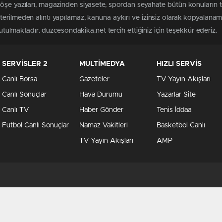
köşe yazıları, magazinden siyasete, spordan seyahate bütün konuların
erilmeden alıntı yapılamaz, kanuna aykırı ve izinsiz olarak kopyalana
tutulmaktadır. duzcesondakika.net tercih ettiğiniz için teşekkür ederiz.
SERVİSLER 2
MULTİMEDYA
HIZLI SERVİS
Canlı Borsa
Gazeteler
TV Yayın Akışları
Canlı Sonuçlar
Hava Durumu
Yazarlar Site
Canlı TV
Haber Gönder
Tenis İddaa
Futbol Canlı Sonuçlar
Namaz Vakitleri
Basketbol Canlı
TV Yayın Akışları
AMP