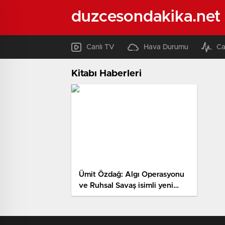
duzcesondakika.net
Canlı TV
Hava Durumu
Ca
Kitabı Haberleri
Ümit Özdağ: Algı Operasyonu
ve Ruhsal Savaş isimli yeni
kitabının çıktığını duyurdu