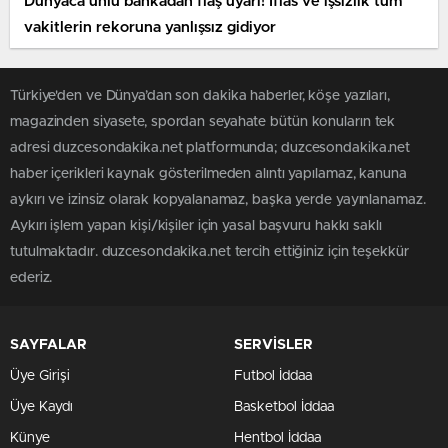
Dünyaca ünlü bankadan flaş uyarı! İflas ve işsizlik tüm
vakitlerin rekoruna yanlışsız gidiyor
Türkiye'den ve Dünya’dan son dakika haberler, köşe yazıları,
magazinden siyasete, spordan seyahate bütün konuların tek
adresi duzcesondakika.net platformunda; duzcesondakika.net
haber içerikleri kaynak gösterilmeden alıntı yapılamaz, kanuna
aykırı ve izinsiz olarak kopyalanamaz, başka yerde yayınlanamaz.
Aykırı işlem yapan kişi/kişiler için yasal başvuru hakkı saklı
tutulmaktadır. duzcesondakika.net tercih ettiğiniz için teşekkür
ederiz.
SAYFALAR
SERVİSLER
Üye Girişi
Futbol İddaa
Üye Kaydı
Basketbol İddaa
Künye
Hentbol İddaa