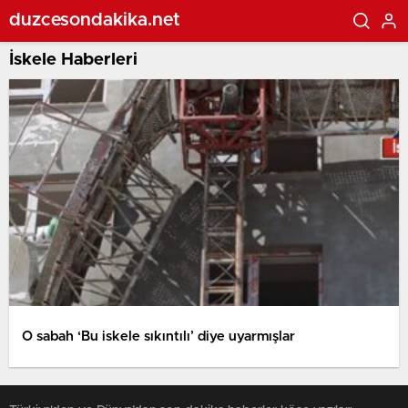
duzcesondakika.net
İskele Haberleri
O sabah ‘Bu iskele sıkıntılı’ diye uyarmışlar