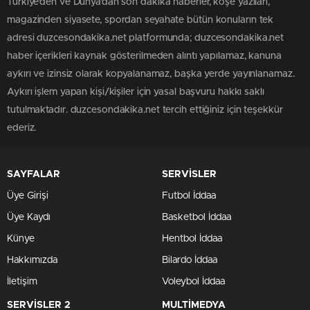
Türkiye'den ve Dünya’dan son dakika haberler, köşe yazıları,
magazinden siyasete, spordan seyahate bütün konuların tek
adresi duzcesondakika.net platformunda; duzcesondakika.net
haber içerikleri kaynak gösterilmeden alıntı yapılamaz, kanuna
aykırı ve izinsiz olarak kopyalanamaz, başka yerde yayınlanamaz.
Aykırı işlem yapan kişi/kişiler için yasal başvuru hakkı saklı
tutulmaktadır. duzcesondakika.net tercih ettiğiniz için teşekkür
ederiz.
SAYFALAR
SERVİSLER
Üye Girişi
Futbol İddaa
Üye Kaydı
Basketbol İddaa
Künye
Hentbol İddaa
Hakkımızda
Bilardo İddaa
İletişim
Voleybol İddaa
SERVİSLER 2
MULTİMEDYA