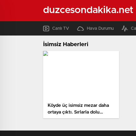
duzcesondakika.net
Canlı TV
Hava Durumu
Ca
İsimsiz Haberleri
Köyde üç isimsiz mezar daha
ortaya çıktı. Sırlarla dolu
köydeki olayı Dilan Alp
açıklandı