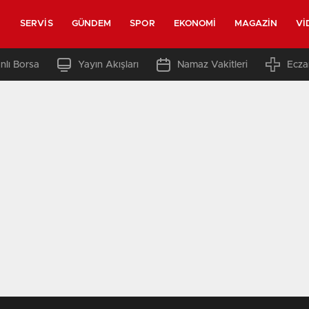
SERVIS
GÜNDEM
SPOR
EKONOMI
MAGAZIN
VI
nlı Borsa
Yayın Akışları
Namaz Vakitleri
Ecza