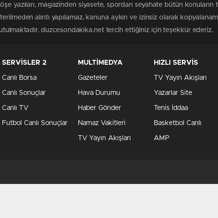
köşe yazıları, magazinden siyasete, spordan seyahate bütün konuların
erilmeden alıntı yapılamaz, kanuna aykırı ve izinsiz olarak kopyalana
tutulmaktadır. duzcesondakika.net tercih ettiğiniz için teşekkür ederiz.
SERVİSLER 2
MULTİMEDYA
HIZLI SERVİS
Canlı Borsa
Gazeteler
TV Yayın Akışları
Canlı Sonuçlar
Hava Durumu
Yazarlar Site
Canlı TV
Haber Gönder
Tenis İddaa
Futbol Canlı Sonuçlar
Namaz Vakitleri
Basketbol Canlı
TV Yayın Akışları
AMP