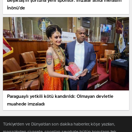
Beşiktaş’ın şortuna yeni sponsor: İmzalar atıldı merasim
İnönü’de
Paraguaylı yetkili kötü kandırıldı: Olmayan devletle
muahede imzaladı
Türkiye'den ve Dünya’dan son dakika haberler, köşe yazıları,