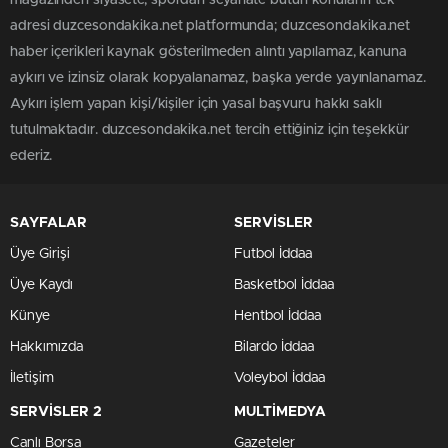
magazinden siyasete, spordan seyahate bütün konuların tek
adresi duzcesondakika.net platformunda; duzcesondakika.net
haber içerikleri kaynak gösterilmeden alıntı yapılamaz, kanuna
aykırı ve izinsiz olarak kopyalanamaz, başka yerde yayınlanamaz.
Aykırı işlem yapan kişi/kişiler için yasal başvuru hakkı saklı
tutulmaktadır. duzcesondakika.net tercih ettiğiniz için teşekkür
ederiz.
SAYFALAR
SERVİSLER
Üye Girişi
Futbol İddaa
Üye Kaydı
Basketbol İddaa
Künye
Hentbol İddaa
Hakkımızda
Bilardo İddaa
İletişim
Voleybol İddaa
SERVİSLER 2
MULTİMEDYA
Canlı Borsa
Gazeteler