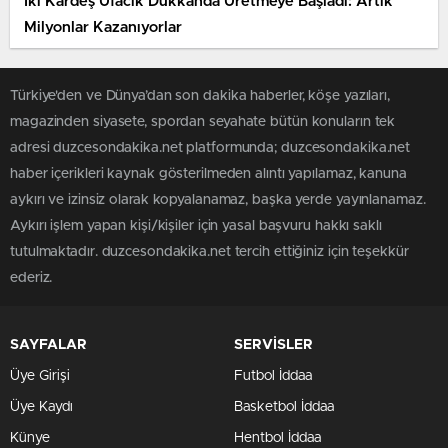
İki Kardeş Ufacık Dükkanda Üretmeye Başladı: Artık
Milyonlar Kazanıyorlar
Türkiye'den ve Dünya’dan son dakika haberler, köşe yazıları,
magazinden siyasete, spordan seyahate bütün konuların tek
adresi duzcesondakika.net platformunda; duzcesondakika.net
haber içerikleri kaynak gösterilmeden alıntı yapılamaz, kanuna
aykırı ve izinsiz olarak kopyalanamaz, başka yerde yayınlanamaz.
Aykırı işlem yapan kişi/kişiler için yasal başvuru hakkı saklı
tutulmaktadır. duzcesondakika.net tercih ettiğiniz için teşekkür
ederiz.
SAYFALAR
SERVİSLER
Üye Girişi
Futbol İddaa
Üye Kaydı
Basketbol İddaa
Künye
Hentbol İddaa