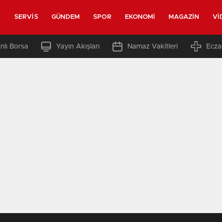
SERVIS
GÜNDEM
SPOR
EKONOMI
MAGAZIN
VI
nlı Borsa
Yayın Akışları
Namaz Vakitleri
Ecza