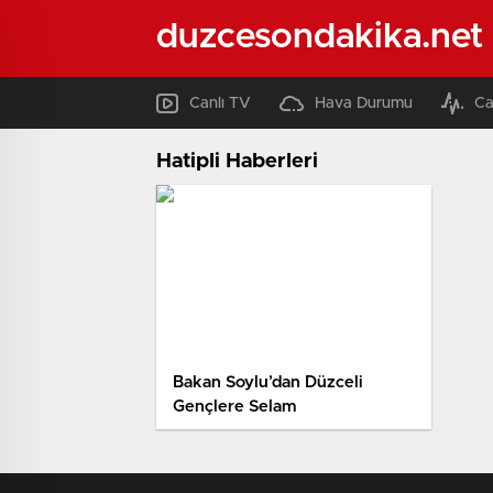
duzcesondakika.net
Canlı TV
Hava Durumu
Ca
Hatipli Haberleri
Bakan Soylu’dan Düzceli
Gençlere Selam