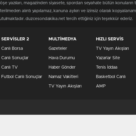
köşe yazıları, magazinden siyasete, spordan seyahate bütün konuların
erilmeden alıntı yapılamaz, kanuna aykırı ve izinsiz olarak kopyalana
tutulmaktadır. duzcesondakika.net tercih ettiğiniz için teşekkür ederiz.
SERVİSLER 2
MULTİMEDYA
HIZLI SERVİS
Canlı Borsa
Gazeteler
TV Yayın Akışları
Canlı Sonuçlar
Hava Durumu
Yazarlar Site
Canlı TV
Haber Gönder
Tenis İddaa
Futbol Canlı Sonuçlar
Namaz Vakitleri
Basketbol Canlı
TV Yayın Akışları
AMP