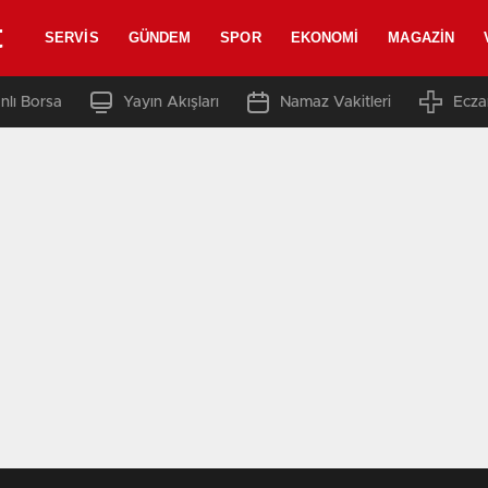
t
SERVIS
GÜNDEM
SPOR
EKONOMI
MAGAZIN
nlı Borsa
Yayın Akışları
Namaz Vakitleri
Ecza