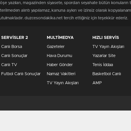
köşe yazıları, magazinden siyasete, spordan seyahate bütün konuların
erilmeden alıntı yapılamaz, kanuna aykırı ve izinsiz olarak kopyalana
tutulmaktadır. duzcesondakika.net tercih ettiğiniz için teşekkür ederiz.
SERVİSLER 2
MULTİMEDYA
HIZLI SERVİS
Canlı Borsa
Gazeteler
TV Yayın Akışları
Canlı Sonuçlar
Hava Durumu
Yazarlar Site
Canlı TV
Haber Gönder
Tenis İddaa
Futbol Canlı Sonuçlar
Namaz Vakitleri
Basketbol Canlı
TV Yayın Akışları
AMP