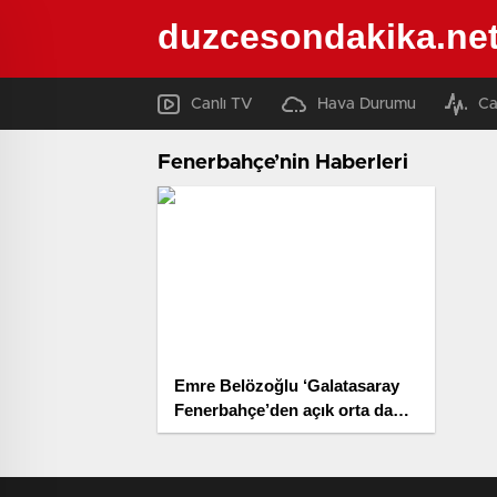
duzcesondakika.ne
Canlı TV
Hava Durumu
Ca
Fenerbahçe’nin Haberleri
Emre Belözoğlu ‘Galatasaray
Fenerbahçe’den açık orta daha
uygun yapıyor’ diye açıkladı