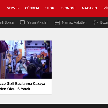
SERVIS
GÜNDEM
SPOR
EKONOMI
MAGAZIN
VI
nlı Borsa
Yayın Akışları
Namaz Vakitleri
Ecza
zce Gizli Buzlanma Kazaya
den Oldu: 6 Yaralı