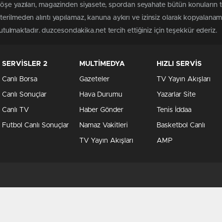
köşe yazıları, magazinden siyasete, spordan seyahate bütün konuların
erilmeden alıntı yapılamaz, kanuna aykırı ve izinsiz olarak kopyalana
tutulmaktadır. duzcesondakika.net tercih ettiğiniz için teşekkür ederiz.
SERVİSLER 2
MULTİMEDYA
HIZLI SERVİS
Canlı Borsa
Gazeteler
TV Yayın Akışları
Canlı Sonuçlar
Hava Durumu
Yazarlar Site
Canlı TV
Haber Gönder
Tenis İddaa
Futbol Canlı Sonuçlar
Namaz Vakitleri
Basketbol Canlı
TV Yayın Akışları
AMP