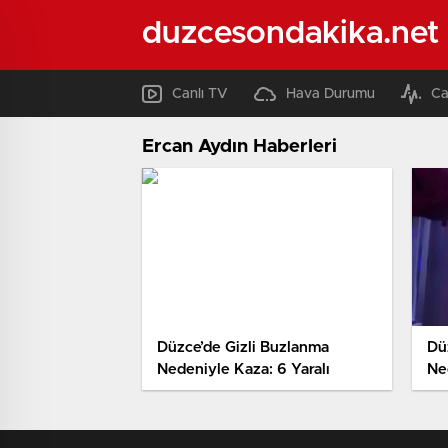
duzcesondakika.net
Canlı TV
Hava Durumu
Ca
Ercan Aydın Haberleri
Düzce’de Gizli Buzlanma
Dü
Nedeniyle Kaza: 6 Yaralı
Ne