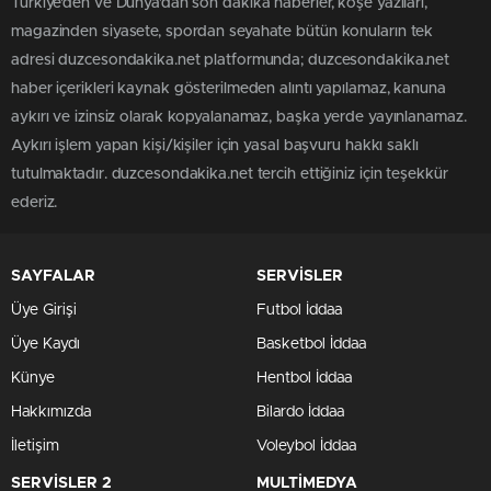
Türkiye'den ve Dünya’dan son dakika haberler, köşe yazıları,
magazinden siyasete, spordan seyahate bütün konuların tek
adresi duzcesondakika.net platformunda; duzcesondakika.net
haber içerikleri kaynak gösterilmeden alıntı yapılamaz, kanuna
aykırı ve izinsiz olarak kopyalanamaz, başka yerde yayınlanamaz.
Aykırı işlem yapan kişi/kişiler için yasal başvuru hakkı saklı
tutulmaktadır. duzcesondakika.net tercih ettiğiniz için teşekkür
ederiz.
SAYFALAR
SERVİSLER
Üye Girişi
Futbol İddaa
Üye Kaydı
Basketbol İddaa
Künye
Hentbol İddaa
Hakkımızda
Bilardo İddaa
İletişim
Voleybol İddaa
SERVİSLER 2
MULTİMEDYA