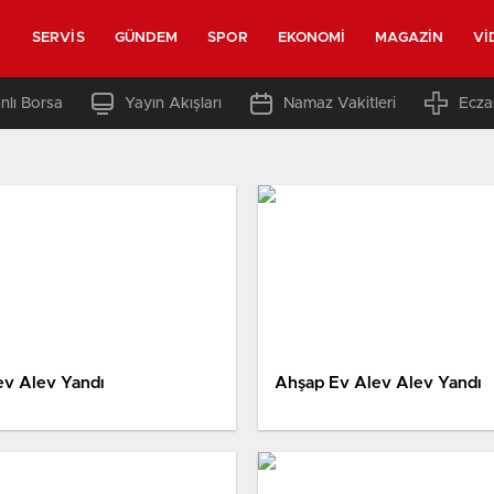
SERVIS
GÜNDEM
SPOR
EKONOMI
MAGAZIN
VI
nlı Borsa
Yayın Akışları
Namaz Vakitleri
Ecza
ev Alev Yandı
Ahşap Ev Alev Alev Yandı