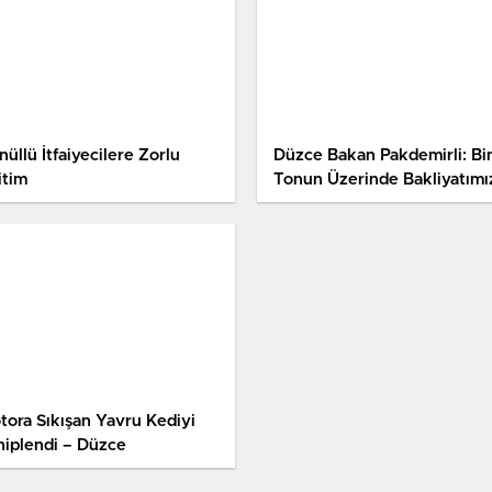
üllü İtfaiyecilere Zorlu
Düzce Bakan Pakdemirli: Bi
itim
Tonun Üzerinde Bakliyatımı
Satışa Hazır
tora Sıkışan Yavru Kediyi
hiplendi – Düzce