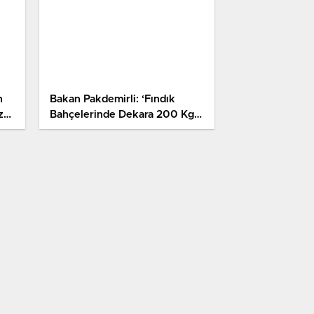
n
Bakan Pakdemirli: ‘Fındık
z
Bahçelerinde Dekara 200 Kg
Üzerinde Verim Almayı
Hedefliyoruz’