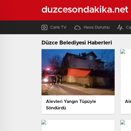
duzcesondakika.net
Canlı TV
Hava Durumu
Ca
Düzce Belediyesi Haberleri
Alevleri Yangın Tüpüyle
Al
Söndürdü