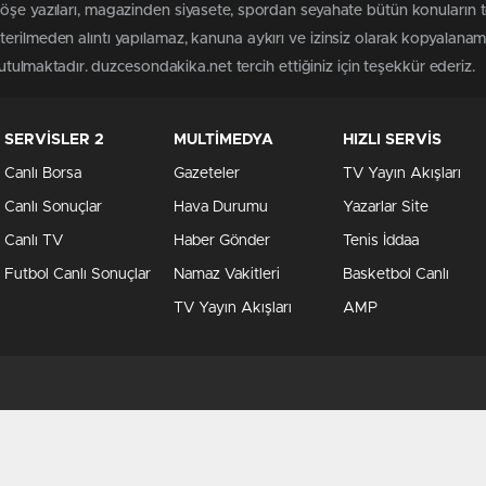
köşe yazıları, magazinden siyasete, spordan seyahate bütün konuların
erilmeden alıntı yapılamaz, kanuna aykırı ve izinsiz olarak kopyalana
tutulmaktadır. duzcesondakika.net tercih ettiğiniz için teşekkür ederiz.
SERVİSLER 2
MULTİMEDYA
HIZLI SERVİS
Canlı Borsa
Gazeteler
TV Yayın Akışları
Canlı Sonuçlar
Hava Durumu
Yazarlar Site
Canlı TV
Haber Gönder
Tenis İddaa
Futbol Canlı Sonuçlar
Namaz Vakitleri
Basketbol Canlı
TV Yayın Akışları
AMP