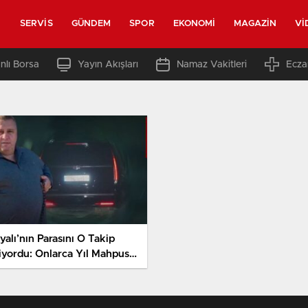
SERVIS
GÜNDEM
SPOR
EKONOMI
MAGAZIN
VI
nlı Borsa
Yayın Akışları
Namaz Vakitleri
Ecza
yalı’nın Parasını O Takip
iyordu: Onlarca Yıl Mahpusu
eniyor