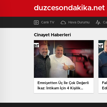
duzcesondakika.net
Canlı TV
Hava Durumu
Ca
Cinayet Haberleri
Emniyetten Üç İle Çok Değerli
Fal
İkaz: İntikam İçin 4 Kişilik
Ed
‘infaz Ekibi’ Türkiye’de
İst