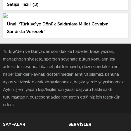
Satışa Hazır (3)
Ünal: ‘Türkiye’ye Dönük Saldırılara Millet Cevabını
Sandıkta Verecek’
Türkiye'den ve Dünya’dan son dakika haberler, köşe yazıları,
magazinden siyasete, spordan seyahate bütün konuların tek
adresi duzcesondakika.net platformunda; duzcesondakika.net
haber içerikleri kaynak gösterilmeden alıntı yapılamaz, kanuna
aykırı ve izinsiz olarak kopyalanamaz, başka yerde yayınlanamaz.
Aykırı işlem yapan kişi/kişiler için yasal başvuru hakkı saklı
tutulmaktadır. duzcesondakika.net tercih ettiğiniz için teşekkür
ederiz.
SAYFALAR
SERVİSLER