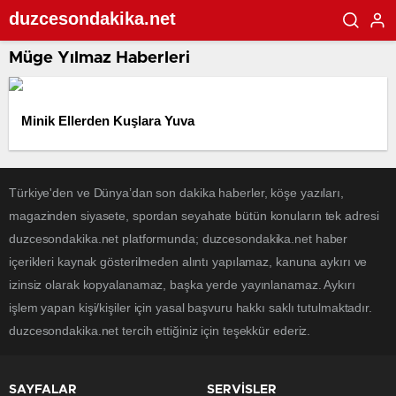
duzcesondakika.net
Müge Yılmaz Haberleri
Minik Ellerden Kuşlara Yuva
Türkiye'den ve Dünya’dan son dakika haberler, köşe yazıları,
magazinden siyasete, spordan seyahate bütün konuların tek adresi
duzcesondakika.net platformunda; duzcesondakika.net haber
içerikleri kaynak gösterilmeden alıntı yapılamaz, kanuna aykırı ve
izinsiz olarak kopyalanamaz, başka yerde yayınlanamaz. Aykırı
işlem yapan kişi/kişiler için yasal başvuru hakkı saklı tutulmaktadır.
duzcesondakika.net tercih ettiğiniz için teşekkür ederiz.
SAYFALAR
SERVİSLER